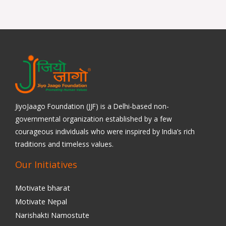
JiyoJaago Foundation (JJF) is a Delhi-based non-
governmental organization established by a few
courageous individuals who were inspired by India’s rich
traditions and timeless values.
Our Initiatives
Motivate bharat
Motivate Nepal
Narishakti Namostute