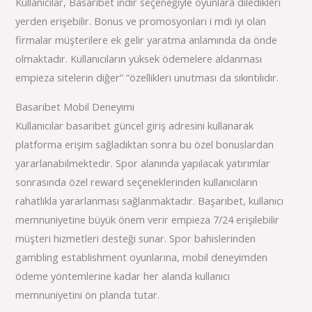
Kullanıcılar, Basaribet indir seçeneğiyle oyunlara diledikleri
yerden erişebilir. Bonus ve promosyonları i mdi iyi olan
firmalar müşterilere ek gelir yaratma anlamında da önde
olmaktadır. Kullanıcıların yüksek ödemelere aldanması
empieza sitelerin diğer” “özellikleri unutması da sıkıntılıdır.
Basaribet Mobil Deneyimi
Kullanıcılar basaribet güncel giriş adresini kullanarak
platforma erişim sağladıktan sonra bu özel bonuslardan
yararlanabilmektedir. Spor alanında yapılacak yatırımlar
sonrasında özel reward seçeneklerinden kullanıcıların
rahatlıkla yararlanması sağlanmaktadır. Başarıbet, kullanıcı
memnuniyetine büyük önem verir empieza 7/24 erişilebilir
müşteri hizmetleri desteği sunar. Spor bahislerinden
gambling establishment oyunlarına, mobil deneyimden
ödeme yöntemlerine kadar her alanda kullanıcı
memnuniyetini ön planda tutar.