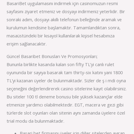
BasariBet uygulamasını indirmek için casinomuzun resmi
sayfasını ziyaret etmeniz ve dosyayı indirmeniz yeterlidir. Bir
sonraki adım, dosyayı akıllı telefonun belleğinde aramak ve
kurulumun kendisine başlamaktır. Tamamlandıktan sonra,
masaüstündeki bir kısayol kullanılarak kişisel hesabınıza
erişim sağlanacaktır.
Güncel Basaribet Bonusları Ve Promosyonları;
Bununla birlikte kasanda kalan son fifty TL’yi canlı rulet
oyununda bir sayıya basarak tam thirty-six katını yani 1800
TL’yi kazanan üyeler de bulunmaktadır. Sizler de ş i mdi oyna
seçeneğini değerlendirerek casino sitelerine kayıt olabilirsiniz.
Bu siteler 100 tl deneme bonusu bile yüksek kazançlar elde
etmenize yardımcı olabilmektedir. EGT, macera ve gezi gibi
türlerde slot oyunları olan sitenin aynı zamanda üyelere özel
trial modu da bulunmaktadır.
Basari bet firmasını üyeler için diğer sitelerden ayıran