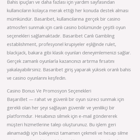
Bahis ipuçları ve daha fazlası için yardım sayfasından
kullanıcıların kolayca merak ettiği her konuda destek alması
mümkündür. Basaribet, kullanıcılarına gerçek bir casino
atmosferi sunmak için canlı casino bölümünde çeşitli oyun
seçenekleri sağlamaktadır. Basaribet Canlı Gambling
establishment, profesyonel krupiyeler eşliğinde rulet,
blackjack, bakara gibi klasik oyunları deneyimlemenizi sağlar.
Gerçek zamanlı oyunlarla kazancınızı artırma fırsatını
yakalayabilirsiniz. Basaribet giriş yaparak yüksek oranlı bahis
ve casino oyunlarını keşfedin.
Casino Bonus Ve Promosyon Seçenekleri
BaşarıBet — rahat ve güvenli bir oyun süreci sunmak için
gerekli olan her şeyi sağlayan güvenilir ve yenilikçi bir
platformdur. Hesabınızı silmek için e-mail göndererek
müşteri hizmetlerine talep oluşturunuz. Bu işlem geri
alınamadığı için bakiyenizi tamamen çekmeli ve hesap silme