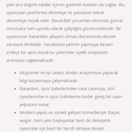
yanı sıra değerli ödüller içeren ganimet kutuları da sağlar. Bu,
oyuncuları platforma dönmeye ve şanslarını tekrar
denemeye teşvik eder. BasariBet yorumları sitemizin güncel
mevzuata tam uyumlu olarak çalıştığını göstermektedir. Bir
oyuncunun BasariBet şikayeti olması durumunda destek
servisine iletilebilir. Hesabınıza yatırım yapmaya devam
ettikçe bir ayna misali bu yatırımlar üyelik seviyenizin
artmasını sağlamaktadır.
Müşteriler en iyi casino siteleri araştırması yaparak
bilgi kazanmaya çalışmaktadır.
Basaribet, spor bahislerinden canlı casinoya, slot
oyunlarından e-spor bahislerine kadar geniş bir oyun
yelpazesi sunar.
Modern yapısı ve sürekli gelişen hizmetleriyle Başarı
wager, hem yeni başlayanlar hem de deneyimli
oyuncular için best bir tercih olmaya devam