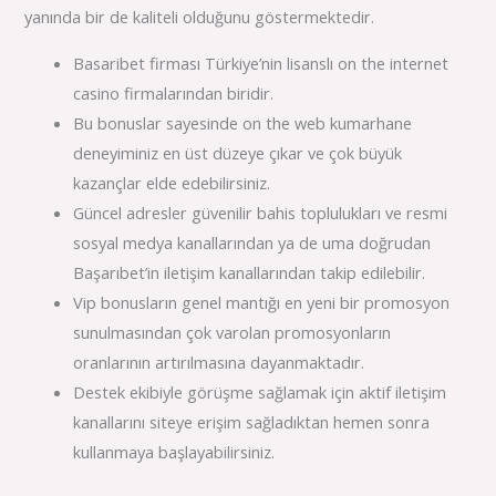
yanında bir de kaliteli olduğunu göstermektedir.
Basaribet firması Türkiye’nin lisanslı on the internet
casino firmalarından biridir.
Bu bonuslar sayesinde on the web kumarhane
deneyiminiz en üst düzeye çıkar ve çok büyük
kazançlar elde edebilirsiniz.
Güncel adresler güvenilir bahis toplulukları ve resmi
sosyal medya kanallarından ya de uma doğrudan
Başarıbet’in iletişim kanallarından takip edilebilir.
Vip bonusların genel mantığı en yeni bir promosyon
sunulmasından çok varolan promosyonların
oranlarının artırılmasına dayanmaktadır.
Destek ekibiyle görüşme sağlamak için aktif iletişim
kanallarını siteye erişim sağladıktan hemen sonra
kullanmaya başlayabilirsiniz.