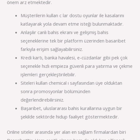
önem arz etmektedir.
Müşterilerin kullan c lar dostu oyunlar ile kasalarını
katlayarak yola devam etme isteği bulunmaktadır.
Anlaşılır canlı bahis ekranı ve gelişmiş bahis
seçeneklerine tek bir platform üzerinden basaribet
farkıyla erişim sağlayabilirsiniz.
Kredi kartı, banka havalesi, e-cüzdanlar gibi pek çok
seçenekle hızlı empieza güvenli para yatırma ve çekme
işlemleri gerçekleştirilebilir.
Siteleri kullan chemical ı sayfasından üye olduktan
sonra promosyonlar bölümünden
değerlendirebilirsiniz.
Başarıbet, uluslararası bahis kurallarına uygun bir
şekilde sektörde hidup faaliyet göstermektedir.
Online siteler arasında yer alan en sağlam firmalardan biri