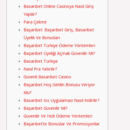
Basarıbet Online Casinoya Nasıl Giriş
Yapılır?
Para Çekme
Başarıbet: Başaribet Giriş, Basaribet
Üyelik Ve Bonusları
Başarıbet Türkiye Ödeme Yöntemleri
Başarıbet Üyeliği Açmak Güvenilir Mi?
Basaribet Türkiye
Nasıl Pra Yatırılır?
Güvenli Basaribet Casino
Başarıbet Hoş Geldin Bonusu Veriyor
Mu?
Basarıbet Ios Uygulaması Nasıl Indirilir?
Başarıbet Güvenilir Mi?
Güvenilir Ve Hızlı Ödeme Yöntemleri
Başarıbet’te Bonuslar Ve Promosyonlar