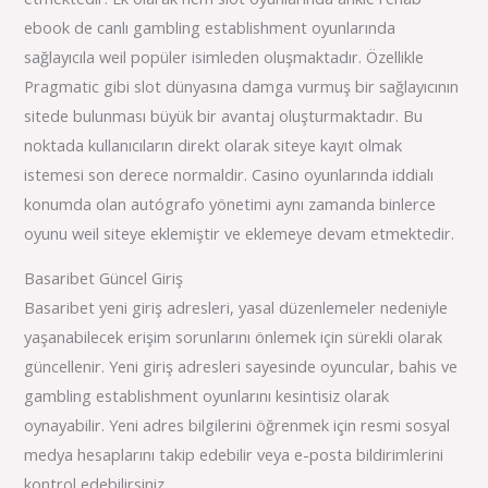
ebook de canlı gambling establishment oyunlarında
sağlayıcıla weil popüler isimleden oluşmaktadır. Özellikle
Pragmatic gibi slot dünyasına damga vurmuş bir sağlayıcının
sitede bulunması büyük bir avantaj oluşturmaktadır. Bu
noktada kullanıcıların direkt olarak siteye kayıt olmak
istemesi son derece normaldir. Casino oyunlarında iddialı
konumda olan autógrafo yönetimi aynı zamanda binlerce
oyunu weil siteye eklemiştir ve eklemeye devam etmektedir.
Basaribet Güncel Giriş
Basaribet yeni giriş adresleri, yasal düzenlemeler nedeniyle
yaşanabilecek erişim sorunlarını önlemek için sürekli olarak
güncellenir. Yeni giriş adresleri sayesinde oyuncular, bahis ve
gambling establishment oyunlarını kesintisiz olarak
oynayabilir. Yeni adres bilgilerini öğrenmek için resmi sosyal
medya hesaplarını takip edebilir veya e-posta bildirimlerini
kontrol edebilirsiniz.