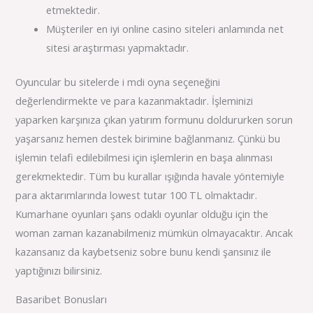
etmektedir.
Müşteriler en iyi online casino siteleri anlamında net
sitesi araştırması yapmaktadır.
Oyuncular bu sitelerde i mdi oyna seçeneğini
değerlendirmekte ve para kazanmaktadır. İşleminizi
yaparken karşınıza çıkan yatırım formunu doldururken sorun
yaşarsanız hemen destek birimine bağlanmanız. Çünkü bu
işlemin telafi edilebilmesi için işlemlerin en başa alınması
gerekmektedir. Tüm bu kurallar ışığında havale yöntemiyle
para aktarımlarında lowest tutar 100 TL olmaktadır.
Kumarhane oyunları şans odaklı oyunlar olduğu için the
woman zaman kazanabilmeniz mümkün olmayacaktır. Ancak
kazansanız da kaybetseniz sobre bunu kendi şansınız ile
yaptığınızı bilirsiniz.
Basaribet Bonusları