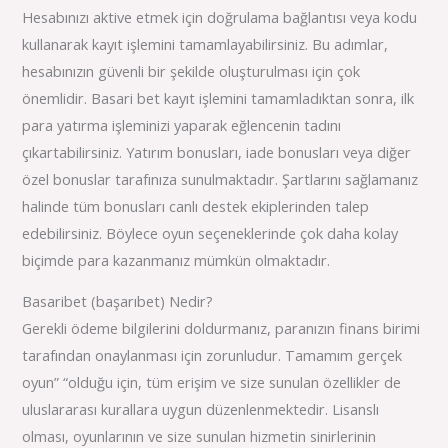
Hesabınızı aktive etmek için doğrulama bağlantısı veya kodu
kullanarak kayıt işlemini tamamlayabilirsiniz. Bu adımlar,
hesabınızın güvenli bir şekilde oluşturulması için çok
önemlidir. Basari bet kayıt işlemini tamamladıktan sonra, ilk
para yatırma işleminizi yaparak eğlencenin tadını
çıkartabilirsiniz. Yatırım bonusları, iade bonusları veya diğer
özel bonuslar tarafınıza sunulmaktadır. Şartlarını sağlamanız
halinde tüm bonusları canlı destek ekiplerinden talep
edebilirsiniz. Böylece oyun seçeneklerinde çok daha kolay
biçimde para kazanmanız mümkün olmaktadır.
Basaribet (başarıbet) Nedir?
Gerekli ödeme bilgilerini doldurmanız, paranızın finans birimi
tarafından onaylanması için zorunludur. Tamamım gerçek
oyun” “olduğu için, tüm erişim ve size sunulan özellikler de
uluslararası kurallara uygun düzenlenmektedir. Lisanslı
olması, oyunlarının ve size sunulan hizmetin sinirlerinin