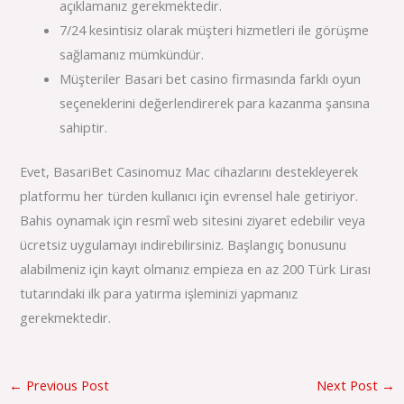
açıklamanız gerekmektedir.
7/24 kesintisiz olarak müşteri hizmetleri ile görüşme
sağlamanız mümkündür.
Müşteriler Basari bet casino firmasında farklı oyun
seçeneklerini değerlendirerek para kazanma şansına
sahiptir.
Evet, BasariBet Casinomuz Mac cihazlarını destekleyerek
platformu her türden kullanıcı için evrensel hale getiriyor.
Bahis oynamak için resmî web sitesini ziyaret edebilir veya
ücretsiz uygulamayı indirebilirsiniz. Başlangıç ​​bonusunu
alabilmeniz için kayıt olmanız empieza en az 200 Türk Lirası
tutarındaki ilk para yatırma işleminizi yapmanız
gerekmektedir.
←
Previous Post
Next Post
→