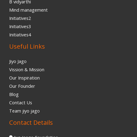
B vidyarthi
Mind management
Initiatives2
Initiatives3
Initiatives4
Useful Links
Jiyo Jago
Vission & Mission
Our Inspiration
Our Founder
Blog
Contact Us
Team jiyo jago
Contact Details