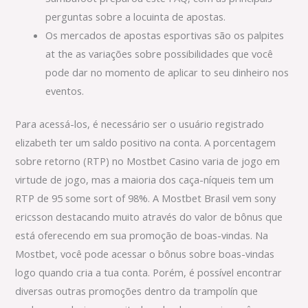
perguntas sobre a locuinta de apostas.
Os mercados de apostas esportivas são os palpites
at the as variações sobre possibilidades que você
pode dar no momento de aplicar to seu dinheiro nos
eventos.
Para acessá-los, é necessário ser o usuário registrado
elizabeth ter um saldo positivo na conta. A porcentagem
sobre retorno (RTP) no Mostbet Casino varia de jogo em
virtude de jogo, mas a maioria dos caça-níqueis tem um
RTP de 95 some sort of 98%. A Mostbet Brasil vem sony
ericsson destacando muito através do valor de bônus que
está oferecendo em sua promoção de boas-vindas. Na
Mostbet, você pode acessar o bônus sobre boas-vindas
logo quando cria a tua conta. Porém, é possível encontrar
diversas outras promoções dentro da trampolín que