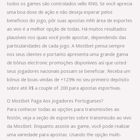
todos os games são controlados vello RNG. Se você aprecia
uma boa dose de ação e não deseja esperar pelos
beneficios do jogo, pôr suas apostas mhh área de esportes
ao vivo é a melhor opção de todas. Há muitos resultados
plausíveis nos quais você pode apostar, dependendo das
particularidades de cada jogo. A Mostbet pensa sempre
nos seus clientes e portanto apresenta uma grande gama
de bônus electronic promoções disponíveis así que usted
seus jogadores nacionais possam se beneficiar. Receba um
bônus de boas-vindas de +125% no seu primeiro depósito
sobre até R$ a couple of. 200 para apostas esportivas.
O Mostbet Paga Aos Jogadores Portugueses?
Para conhecer todas as opções para transmissões ao
festón, veja a seção de esportes sobre transmissão ao vivo
da Mostbet. Enquanto assiste ao game, você pode realizar
uma variedade para apostas. Usando the opção multi-