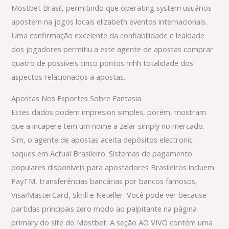
Mostbet Brasil, permitindo que operating system usuários
apostem na jogos locais elizabeth eventos internacionais.
Uma confirmação excelente da confiabilidade e lealdade
dos jogadores permitiu a este agente de apostas comprar
quatro de possíveis cinco pontos mhh totalidade dos
aspectos relacionados a apostas.
Apostas Nos Esportes Sobre Fantasia
Estes dados podem impresion simples, porém, mostram
que a incapere tem um nome a zelar simply no mercado.
Sim, o agente de apostas aceita depósitos electronic
saques em Actual Brasileiro. Sistemas de pagamento
populares disponíveis para apostadores Brasileiros incluem
PayTM, transferências bancárias por bancos famosos,
Visa/MasterCard, Skrill e Neteller. Você pode ver because
partidas principais zero modo ao palpitante na página
primary do site do Mostbet. A seção AO VIVO contém uma