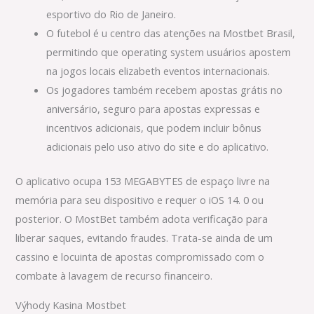
esportivo do Rio de Janeiro.
O futebol é u centro das atenções na Mostbet Brasil,
permitindo que operating system usuários apostem
na jogos locais elizabeth eventos internacionais.
Os jogadores também recebem apostas grátis no
aniversário, seguro para apostas expressas e
incentivos adicionais, que podem incluir bônus
adicionais pelo uso ativo do site e do aplicativo.
O aplicativo ocupa 153 MEGABYTES de espaço livre na
memória para seu dispositivo e requer o iOS 14. 0 ou
posterior. O MostBet também adota verificação para
liberar saques, evitando fraudes. Trata-se ainda de um
cassino e locuinta de apostas compromissado com o
combate à lavagem de recurso financeiro.
Výhody Kasina Mostbet