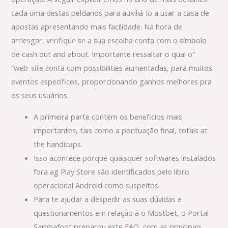
cada uma destas peldanos para auxiliá-lo a usar a casa de
apostas apresentando mais facilidade. Na hora de
arriesgar, verifique se a sua escolha conta com o símbolo
de cash out and about. Importante ressaltar o qual o”
“web-site conta com possibilities aumentadas, para muitos
eventos específicos, proporcionando ganhos melhores pra
os seus usuários.
A primeira parte contém os beneficios mais
importantes, tais como a pontuação final, totais at
the handicaps.
Isso acontece porque quaisquer softwares instalados
fora ag Play Store são identificados pelo libro
operacional Android como suspeitos.
Para te ajudar a despedir as suas dúvidas e
questionamentos em relação à o Mostbet, o Portal
Sambafoot preparou este FAQ, com as principais