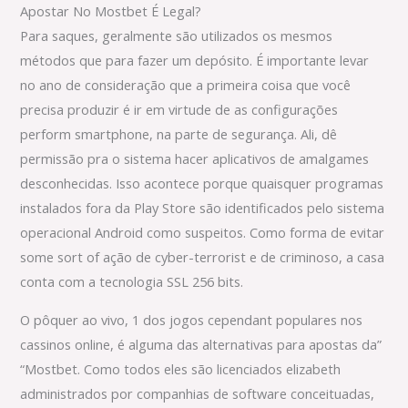
Apostar No Mostbet É Legal?
Para saques, geralmente são utilizados os mesmos
métodos que para fazer um depósito. É importante levar
no ano de consideração que a primeira coisa que você
precisa produzir é ir em virtude de as configurações
perform smartphone, na parte de segurança. Ali, dê
permissão pra o sistema hacer aplicativos de amalgames
desconhecidas. Isso acontece porque quaisquer programas
instalados fora da Play Store são identificados pelo sistema
operacional Android como suspeitos. Como forma de evitar
some sort of ação de cyber-terrorist e de criminoso, a casa
conta com a tecnologia SSL 256 bits.
O pôquer ao vivo, 1 dos jogos cependant populares nos
cassinos online, é alguma das alternativas para apostas da”
“Mostbet. Como todos eles são licenciados elizabeth
administrados por companhias de software conceituadas,