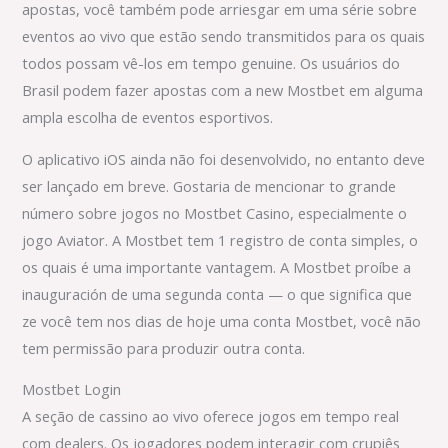
apostas, você também pode arriesgar em uma série sobre
eventos ao vivo que estão sendo transmitidos para os quais
todos possam vê-los em tempo genuine. Os usuários do
Brasil podem fazer apostas com a new Mostbet em alguma
ampla escolha de eventos esportivos.
O aplicativo iOS ainda não foi desenvolvido, no entanto deve
ser lançado em breve. Gostaria de mencionar to grande
número sobre jogos no Mostbet Casino, especialmente o
jogo Aviator. A Mostbet tem 1 registro de conta simples, o
os quais é uma importante vantagem. A Mostbet proíbe a
inauguración de uma segunda conta — o que significa que
ze você tem nos dias de hoje uma conta Mostbet, você não
tem permissão para produzir outra conta.
Mostbet Login
A seção de cassino ao vivo oferece jogos em tempo real
com dealers. Os jogadores podem interagir com crupiês