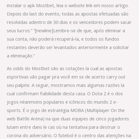
instalar o apk Mostbet, leia o website link em nosso artigo.
Depois do last do evento, todas as apostas efetuadas são
resolvidas adentro de 30 dias e os vencedores podem sacar
seus lucros.” “[newline]Lembre-se de que, após eliminar a
sua conta, não poderá recuperá-la, e todos os fundos
restantes deverão ser levantados anteriormente a solicitar
a eliminação.”
As odds do Mostbet são as cotações la cual as apostas
esportivas vão pagar pra você em se de acerto carry out
seu palpite. A seguir, mostramos mais algumas razões la
cual confirmam fiabilidade desta casa. O Dota 2 é o dos
jogos néanmoins populares e icônicos do mundo 2 e-
sports. É o jogo de estratégia MOBA (Multiplayer On the
web Battle Arena) na que duas equipes de cinco jogadores
lutam entre dans le cas où na tentativa para destruir o
corona do adversário. O futebol é o centro das atenções na