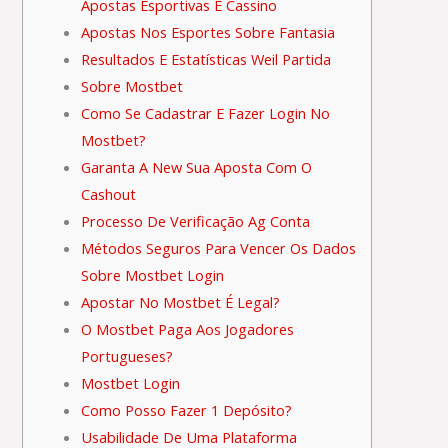
Apostas Esportivas E Cassino
Apostas Nos Esportes Sobre Fantasia
Resultados E Estatísticas Weil Partida
Sobre Mostbet
Como Se Cadastrar E Fazer Login No
Mostbet?
Garanta A New Sua Aposta Com O
Cashout
Processo De Verificação Ag Conta
Métodos Seguros Para Vencer Os Dados
Sobre Mostbet Login
Apostar No Mostbet É Legal?
O Mostbet Paga Aos Jogadores
Portugueses?
Mostbet Login
Como Posso Fazer 1 Depósito?
Usabilidade De Uma Plataforma