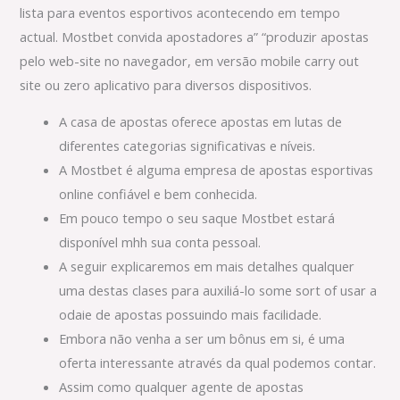
lista para eventos esportivos acontecendo em tempo
actual. Mostbet convida apostadores a” “produzir apostas
pelo web-site no navegador, em versão mobile carry out
site ou zero aplicativo para diversos dispositivos.
A casa de apostas oferece apostas em lutas de
diferentes categorias significativas e níveis.
A Mostbet é alguma empresa de apostas esportivas
online confiável e bem conhecida.
Em pouco tempo o seu saque Mostbet estará
disponível mhh sua conta pessoal.
A seguir explicaremos em mais detalhes qualquer
uma destas clases para auxiliá-lo some sort of usar a
odaie de apostas possuindo mais facilidade.
Embora não venha a ser um bônus em si, é uma
oferta interessante através da qual podemos contar.
Assim como qualquer agente de apostas