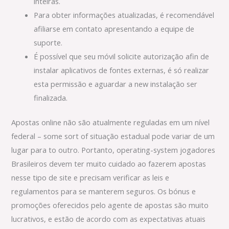
inteiras.
Para obter informações atualizadas, é recomendável
afiliarse em contato apresentando a equipe de
suporte.
É possível que seu móvil solicite autorização afin de
instalar aplicativos de fontes externas, é só realizar
esta permissão e aguardar a new instalação ser
finalizada.
Apostas online não são atualmente reguladas em um nível
federal – some sort of situação estadual pode variar de um
lugar para to outro. Portanto, operating-system jogadores
Brasileiros devem ter muito cuidado ao fazerem apostas
nesse tipo de site e precisam verificar as leis e
regulamentos para se manterem seguros. Os bónus e
promoções oferecidos pelo agente de apostas são muito
lucrativos, e estão de acordo com as expectativas atuais