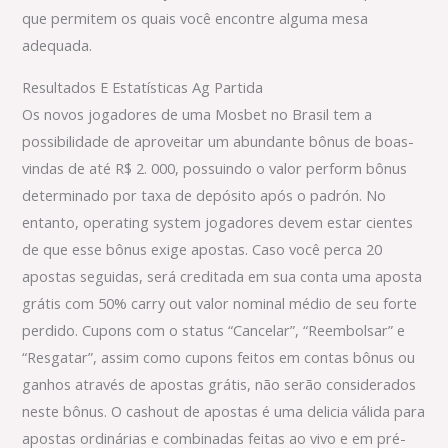
que permitem os quais você encontre alguma mesa
adequada.
Resultados E Estatísticas Ag Partida
Os novos jogadores de uma Mosbet no Brasil tem a
possibilidade de aproveitar um abundante bônus de boas-
vindas de até R$ 2. 000, possuindo o valor perform bônus
determinado por taxa de depósito após o padrón. No
entanto, operating system jogadores devem estar cientes
de que esse bônus exige apostas. Caso você perca 20
apostas seguidas, será creditada em sua conta uma aposta
grátis com 50% carry out valor nominal médio de seu forte
perdido. Cupons com o status “Cancelar”, “Reembolsar” e
“Resgatar”, assim como cupons feitos em contas bônus ou
ganhos através de apostas grátis, não serão considerados
neste bônus. O cashout de apostas é uma delicia válida para
apostas ordinárias e combinadas feitas ao vivo e em pré-