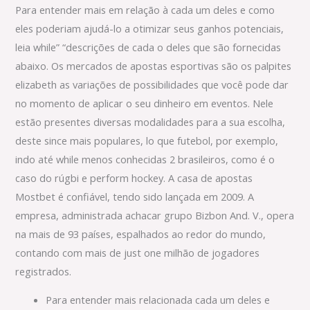
Para entender mais em relação à cada um deles e como
eles poderiam ajudá-lo a otimizar seus ganhos potenciais,
leia while” “descrições de cada o deles que são fornecidas
abaixo. Os mercados de apostas esportivas são os palpites
elizabeth as variações de possibilidades que você pode dar
no momento de aplicar o seu dinheiro em eventos. Nele
estão presentes diversas modalidades para a sua escolha,
deste since mais populares, lo que futebol, por exemplo,
indo até while menos conhecidas 2 brasileiros, como é o
caso do rúgbi e perform hockey. A casa de apostas
Mostbet é confiável, tendo sido lançada em 2009. A
empresa, administrada achacar grupo Bizbon And. V., opera
na mais de 93 países, espalhados ao redor do mundo,
contando com mais de just one milhão de jogadores
registrados.
Para entender mais relacionada cada um deles e