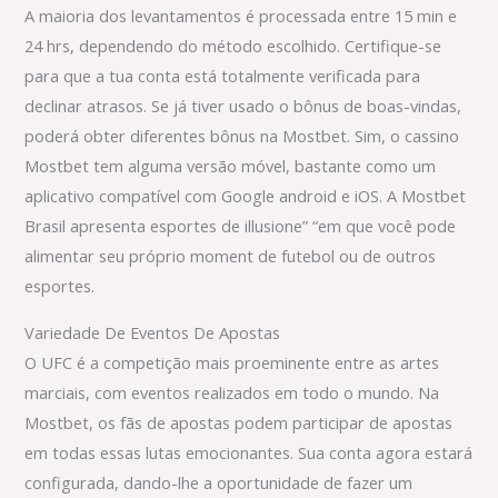
A maioria dos levantamentos é processada entre 15 min e
24 hrs, dependendo do método escolhido. Certifique-se
para que a tua conta está totalmente verificada para
declinar atrasos. Se já tiver usado o bônus de boas-vindas,
poderá obter diferentes bônus na Mostbet. Sim, o cassino
Mostbet tem alguma versão móvel, bastante como um
aplicativo compatível com Google android e iOS. A Mostbet
Brasil apresenta esportes de illusione” “em que você pode
alimentar seu próprio moment de futebol ou de outros
esportes.
Variedade De Eventos De Apostas
O UFC é a competição mais proeminente entre as artes
marciais, com eventos realizados em todo o mundo. Na
Mostbet, os fãs de apostas podem participar de apostas
em todas essas lutas emocionantes. Sua conta agora estará
configurada, dando-lhe a oportunidade de fazer um