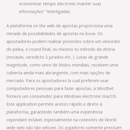
economizar tempo electronic manter suas
informações” “interligadas.
A plataforma on the web de apostas proporciona uma
miríade de possibilidades de apostas no boxe. Os
apostadores podem realizar previsões sobre um vencedor
do pelea, o round final, ou mesmo to método da vitória
(nocaute, veredicto 2 jurados etc. ). Lutas de grande
magnitude, como since de títulos mundiais, recebem uma
cubierta ainda mais abrangente, com mais opções de
mercado. Para os apostadores la cual preferem usar
computadores pessoais para fazer apostas, a Mostbet
fornece um consumidor para Windows electronic macOS.
Este application permite acesso rápido e direto à
plataforma, garantindo também uma experiência
cependant estável, especialmente na conexões de World
wide web não tão velozes. Os jogadores somente precisam