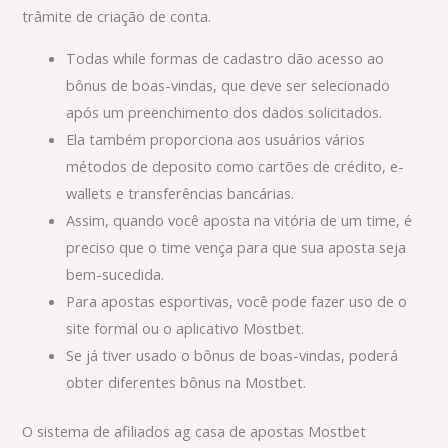
trâmite de criação de conta.
Todas while formas de cadastro dão acesso ao
bônus de boas-vindas, que deve ser selecionado
após um preenchimento dos dados solicitados.
Ela também proporciona aos usuários vários
métodos de deposito como cartões de crédito, e-
wallets e transferências bancárias.
Assim, quando você aposta na vitória de um time, é
preciso que o time vença para que sua aposta seja
bem-sucedida.
Para apostas esportivas, você pode fazer uso de o
site formal ou o aplicativo Mostbet.
Se já tiver usado o bônus de boas-vindas, poderá
obter diferentes bônus na Mostbet.
O sistema de afiliados ag casa de apostas Mostbet