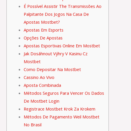
É Possível Assistir The Transmissões Ao
Palpitante Dos Jogos Na Casa De
Apostas Mostbet?
Apostas Em Esports
Opções De Apostas
Apostas Esportivas Online Em Mostbet
Jak Dosáhnout Výhry V Kasinu Cz
Mostbet
Como Depositar Na Mostbet
Cassino Ao Vivo
Aposta Combinada
Métodos Seguros Para Vencer Os Dados
De Mostbet Login
Registrace Mostbet Krok Za Krokem
Métodos De Pagamento Weil Mostbet
No Brasil