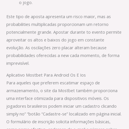
o jogo.
Este tipo de aposta apresenta um risco maior, mas as
probabilities multiplicadas proporcionam um retorno
potencialmente grande. Apostar durante to evento permite
aproveitar os altos e baixos do jogo em constante
evolução. As oscilações zero placar alteram because
probabilidades oferecidas a new cada momento, de forma
imprevisível.
Aplicativo Mostbet Para Android Os E Ios
Para aqueles que preferem escatimar espaço de
armazenamento, o site da Mostbet também proporciona
uma interface otimizada para dispositivos móveis. Os
jogadores brasileiros podem iniciar um cadastro clicando
simply no” “botão “Cadastre-se” localizado em página inicial.
O formulário de inscrição solicita informações básicas,