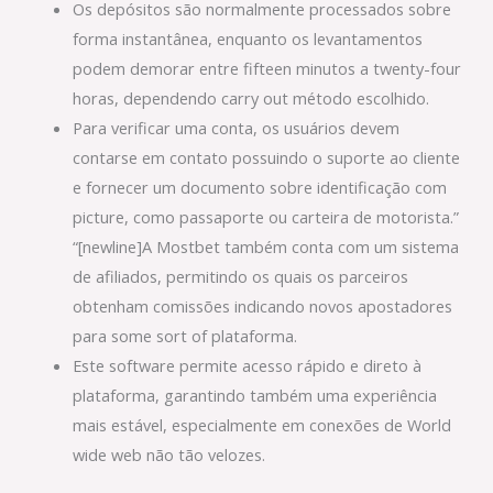
Os depósitos são normalmente processados sobre
forma instantânea, enquanto os levantamentos
podem demorar entre fifteen minutos a twenty-four
horas, dependendo carry out método escolhido.
Para verificar uma conta, os usuários devem
contarse em contato possuindo o suporte ao cliente
e fornecer um documento sobre identificação com
picture, como passaporte ou carteira de motorista.”
“[newline]A Mostbet também conta com um sistema
de afiliados, permitindo os quais os parceiros
obtenham comissões indicando novos apostadores
para some sort of plataforma.
Este software permite acesso rápido e direto à
plataforma, garantindo também uma experiência
mais estável, especialmente em conexões de World
wide web não tão velozes.