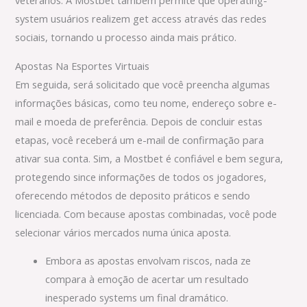
system usuários realizem get access através das redes
sociais, tornando u processo ainda mais prático.
Apostas Na Esportes Virtuais
Em seguida, será solicitado que você preencha algumas
informações básicas, como teu nome, endereço sobre e-
mail e moeda de preferência. Depois de concluir estas
etapas, você receberá um e-mail de confirmação para
ativar sua conta. Sim, a Mostbet é confiável e bem segura,
protegendo since informações de todos os jogadores,
oferecendo métodos de deposito práticos e sendo
licenciada. Com because apostas combinadas, você pode
selecionar vários mercados numa única aposta.
Embora as apostas envolvam riscos, nada ze
compara à emoção de acertar um resultado
inesperado systems um final dramático.