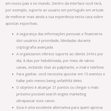
em nosso país e no mundo. Dentro da interface você terá,
por exemplo, suporte ao usuario em português em virtude
de melhorar mais ainda a sua experiência nesta casa sobre
apostas esportivas.
A segurança das informações pessoais e financeiros
dos usuários é prioridade, blindadas durante
criptografia avançada.
A organizacion oferece suporte ao cliente 24 hrs por
dia, 8 dias por hebdómada, por meio de vários
canais, incluindo chat ao palpitante, e-mail e telefone.
Para ganhar, você necessita apostar em 15 eventos e
hallar pelo menos being unfaithful deles.
O objetivo é alcançar 21 pontos ou chegar o mais
próximo possível search engine marketing
ultrapassar esse canon.
Essa é uma excelente alternativa para quem aprecia