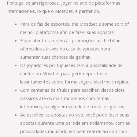
Portugal sejam rigorosas, jogar no ano de plataformas
internacionais, lo que o Mostbet, é permitido.
Para os fãs de esportes, the Mostbet é some sort of
melhor plataforma afin de fazer suas apostas.
Fique atento também às promoções at the bônus
oferecidos através da casa de apostas para
aumentar suas chances de ganhar.
Os jogadores portugueses tem a possibilidade de
confiar no Mostbet para gerir depósitos e
levantamentos sobre forma segura electronic rápida.
Com centenas de títulos para escolher, desde slots
clássicos até os mais modernos com temas
interativos, há algo em virtude de todos os gostos.
Ao escolher as apostas ao vivo, você pode fazer suas
apostas durante uma partida em andamento, com as
posibilidades mudando em beat real de acordo com