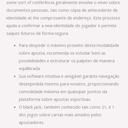
some sort of conferência geralmente envolve o envio sobre
documentos pessoais, tais como cópia de antecedente de
identidade at the comprovante de endereço. Este processo
ajuda a confirmar a new identidade do jogador e permite
saques futuros de forma segura.
Para despedir o máximo proveito desta modalidade
sobre aposta, recomenda-se estudar bem as
possibilidades e estruturar os palpites de maneira
equilibrada.
Sua software intuitiva e amigável garante navegação
desimpedida mesmo para novatos, proporcionando
comodidade máxima em quaisquer pontos da
plataforma sobre apostas esportivas.
O black jack, também conhecido tais como 21, é 1
dos jogos sobre cartas mais amados pelos
apostadores.