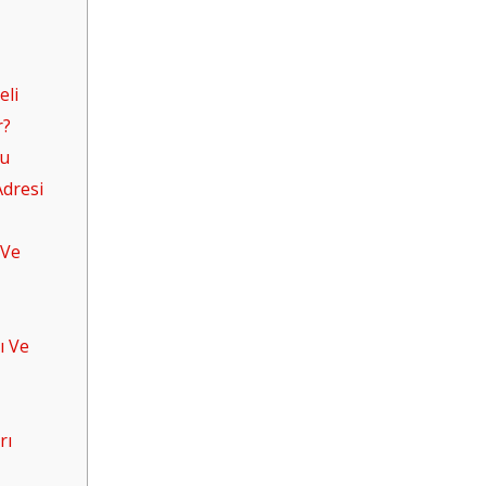
eli
r?
su
Adresi
 Ve
ı Ve
rı