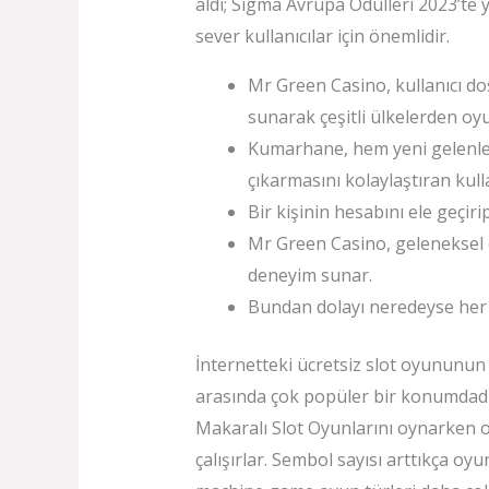
aldı; Sigma Avrupa Ödülleri 2023’te 
sever kullanıcılar için önemlidir.
Mr Green Casino, kullanıcı dos
sunarak çeşitli ülkelerden oy
Kumarhane, hem yeni gelenler
çıkarmasını kolaylaştıran kull
Bir kişinin hesabını ele geçir
Mr Green Casino, geleneksel ca
deneyim sunar.
Bundan dolayı neredeyse her b
İnternetteki ücretsiz slot oyununun R
arasında çok popüler bir konumdadır
Makaralı Slot Oyunlarını oynarken 
çalışırlar. Sembol sayısı arttıkça o