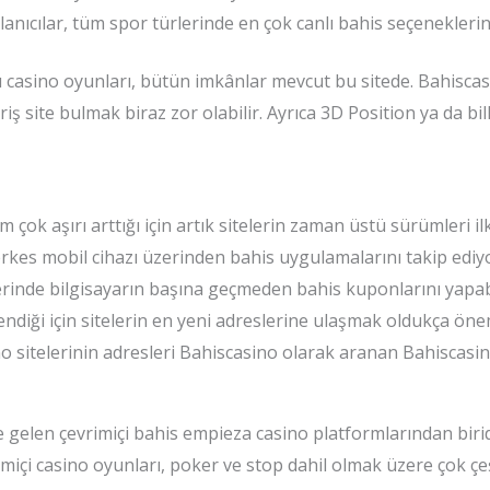
ullanıcılar, tüm spor türlerinde en çok canlı bahis seçenekleri
lı casino oyunları, bütün imkânlar mevcut bu sitede. Bahiscas
iriş site bulmak biraz zor olabilir. Ayrıca 3D Position ya da
çok aşırı arttığı için artık sitelerin zaman üstü sürümleri ilk
rkes mobil cihazı üzerinden bahis uygulamalarını takip ediyo
erinde bilgisayarın başına geçmeden bahis kuponlarını yapabi
endiği için sitelerin en yeni adreslerine ulaşmak oldukça ön
no sitelerinin adresleri Bahiscasino olarak aranan Bahiscasin
gelen çevrimiçi bahis empieza casino platformlarından birid
imiçi casino oyunları, poker ve stop dahil olmak üzere çok çe