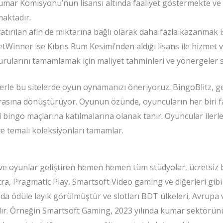
umar Komisyonu’nun lisansı altında faaliyet göstermekte ve k
aktadır.
yatırılan afin de miktarına bağlı olarak daha fazla kazanmak iş
Winner ise Kıbrıs Rum Kesimi’nden aldığı lisans ile hizmet 
urularını tamamlamak için maliyet tahminleri ve yönergeler 
ilerle bu sitelerde oyun oynamanızı öneriyoruz. BingoBlitz, 
rasına dönüştürüyor. Oyunun özünde, oyuncuların her biri fark
i bingo maçlarına katılmalarına olanak tanır. Oyuncular ilerl
 ve temalı koleksiyonları tamamlar.
m ve oyunlar geliştiren hemen hemen tüm stüdyolar, ücretsi
ra, Pragmatic Play, Smartsoft Video gaming ve diğerleri gibi g
ıda ödüle layık görülmüştür ve slotları BDT ülkeleri, Avrup
. Örneğin Smartsoft Gaming, 2023 yılında kumar sektörünün 