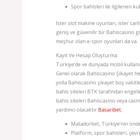
Spor bahisleri ile ilgilenen k
İster slot makine oyunları, ister can
geniş ve güvenilir bir Bahiscasino g
meşhur olan e-spor oyunları da va.
Kayıt Ve Hesap Oluşturma
Türkiye’de ve dünyada mobil kullanım 
Genel olarak Bahiscasino Şikayet he
yolla Bahiscasino şikayet boş vakitl
bahis siteleri BTK tarafından engell
bahis siteleri Bahiscasino veya casi
yardımcı olacaktır
Basaribet
.
Matadorbet, Türkiye’nin önde 
Platform, spor bahisleri, çevr