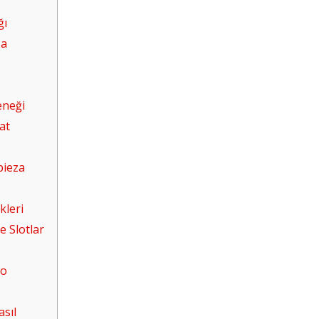
ğı
za
eneği
at
pieza
kleri
e Slotlar
no
asıl