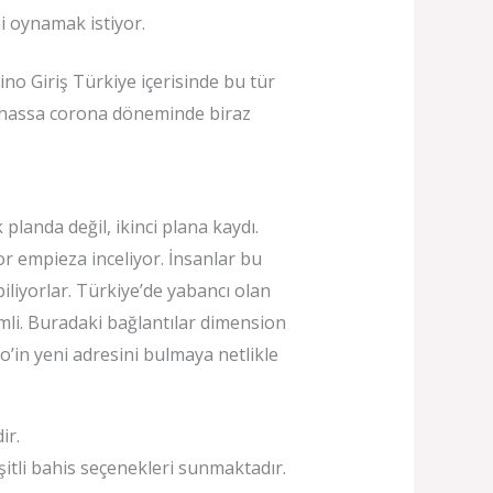
ni oynamak istiyor.
ino Giriş Türkiye içerisinde bu tür
 bilhassa corona döneminde biraz
 planda değil, ikinci plana kaydı.
r empieza inceliyor. İnsanlar bu
liyorlar. Türkiye’de yabancı olan
emli. Buradaki bağlantılar dimension
o’in yeni adresini bulmaya netlikle
ir.
şitli bahis seçenekleri sunmaktadır.