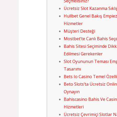
Seçmelisiniz?
Ücretsiz Slot Kazanma Sıklı
Hullbet Genel Bakış Empie
Hizmetler
Müşteri Desteği
Mostbet’te Canlı Bahis Seç
Bahis Sitesi Seçiminde Dikk
Edilmesi Gerekenler
Slot Oyununun Teması Em
Tasarımı
Bets Io Casino Temel Özelli
Beto Slots’ta Ücretsiz Onlin
Oynayın
Bahiscasino Bahis Ve Casi
Hizmetleri
Ücretsiz Çevrimiçi Slotlar N