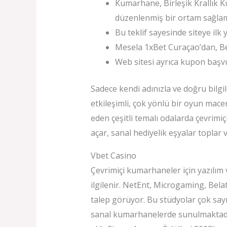
Kumarhane, Birleşik Krallık K
düzenlenmiş bir ortam sağlam
Bu teklif sayesinde siteye ilk 
Mesela 1xBet Curaçao’dan, Bet
Web sitesi ayrıca kupon başv
Sadece kendi adınızla ve doğru bilg
etkileşimli, çok yönlü bir oyun mace
eden çeşitli temalı odalarda çevrimiç
açar, sanal hediyelik eşyalar toplar
Vbet Casino
Çevrimiçi kumarhaneler için yazılı
ilgilenir. NetEnt, Microgaming, Belat
talep görüyor. Bu stüdyolar çok say
sanal kumarhanelerde sunulmaktadır