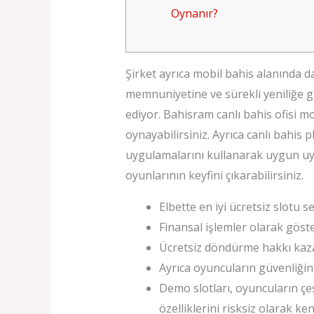
Oynanır?
Şirket ayrıca mobil bahis alanında 
memnuniyetine ve sürekli yeniliğe g
ediyor. Bahisram canlı bahis ofisi m
oynayabilirsiniz. Ayrıca canlı bahis 
uygulamalarını kullanarak uygun uyg
oyunlarının keyfini çıkarabilirsiniz.
Elbette en iyi ücretsiz slotu 
Finansal işlemler olarak göst
Ücretsiz döndürme hakkı kazan
Ayrıca oyuncuların güvenliğin
Demo slotları, oyuncuların çe
özelliklerini risksiz olarak ke