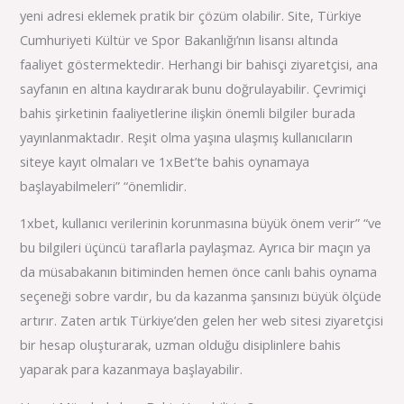
yeni adresi eklemek pratik bir çözüm olabilir. Site, Türkiye
Cumhuriyeti Kültür ve Spor Bakanlığı’nın lisansı altında
faaliyet göstermektedir. Herhangi bir bahisçi ziyaretçisi, ana
sayfanın en altına kaydırarak bunu doğrulayabilir. Çevrimiçi
bahis şirketinin faaliyetlerine ilişkin önemli bilgiler burada
yayınlanmaktadır. Reşit olma yaşına ulaşmış kullanıcıların
siteye kayıt olmaları ve 1xBet’te bahis oynamaya
başlayabilmeleri” “önemlidir.
1xbet, kullanıcı verilerinin korunmasına büyük önem verir” “ve
bu bilgileri üçüncü taraflarla paylaşmaz. Ayrıca bir maçın ya
da müsabakanın bitiminden hemen önce canlı bahis oynama
seçeneği sobre vardır, bu da kazanma şansınızı büyük ölçüde
artırır. Zaten artık Türkiye’den gelen her web sitesi ziyaretçisi
bir hesap oluşturarak, uzman olduğu disiplinlere bahis
yaparak para kazanmaya başlayabilir.