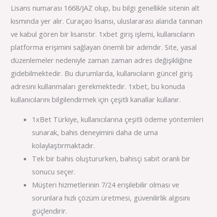
Lisans numarası 1668/JAZ olup, bu bilgi genellikle sitenin alt
kısmında yer alır. Curaçao lisansı, uluslararası alanda tanınan
ve kabul gören bir lisanstır. 1xbet giriş işlemi, kullanıcıların
platforma erişimini sağlayan önemli bir adımdır. Site, yasal
düzenlemeler nedeniyle zaman zaman adres değişikliğine
gidebilmektedir. Bu durumlarda, kullanıcıların güncel giriş
adresini kullanmaları gerekmektedir. 1xbet, bu konuda
kullanıcılarını bilgilendirmek için çeşitli kanallar kullanır.
1xBet Türkiye, kullanıcılarına çeşitli ödeme yöntemleri
sunarak, bahis deneyimini daha de uma
kolaylaştırmaktadır.
Tek bir bahis oluştururken, bahisçi sabit oranlı bir
sonucu seçer.
Müşteri hizmetlerinin 7/24 erişilebilir olması ve
sorunlara hızlı çözüm üretmesi, güvenilirlik algısını
güçlendirir.