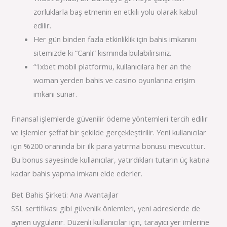
zorluklarla baş etmenin en etkili yolu olarak kabul
edilir.
Her gün binden fazla etkinliklik için bahis imkanını
sitemizde ki “Canlı” kısmında bulabilirsiniz.
“1xbet mobil platformu, kullanıcılara her an the
woman yerden bahis ve casino oyunlarına erişim
imkanı sunar.
Finansal işlemlerde güvenilir ödeme yöntemleri tercih edilir
ve işlemler şeffaf bir şekilde gerçekleştirilir. Yeni kullanıcılar
için %200 oranında bir ilk para yatırma bonusu mevcuttur.
Bu bonus sayesinde kullanıcılar, yatırdıkları tutarın üç katına
kadar bahis yapma imkanı elde ederler.
Bet Bahis Şirketi: Ana Avantajlar
SSL sertifikası gibi güvenlik önlemleri, yeni adreslerde de
aynen uygulanır. Düzenli kullanıcılar için, tarayıcı yer imlerine