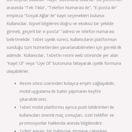
arasında “Tek Tıkla”, “Telefon Numarası ile”, “E-posta ile”
empieza “Sosyal Ağlar ile” kayıt seçenekleri bulunur.
Kullanıcılar, kişisel bilgilerini doğru ve eksiksiz bir şekilde
girmeli, geçerli bir e-posta” “adresi ve telefon numarası
belirtmelidir. 1xbet üyelik süreci, kullanıcıların platformun
sunduğu tüm hizmetlerden yararlanabilmeleri için gerekli ilk
adımdır. Kullanıcılar, 1xbet’in resmi web sitesinde yer alan
“Kayıt Ol” veya “Üye Ol” butonuna tıklayarak üyelik formuna
ulaşabilirler.
Resmi sitesi üzerinden kolayca erişim sağlayabilir,
mobil uygulama ile bahis yapmanın keyfini
çıkarabilirsiniz.
1xbet mobil platformu ayrıca push bildirimleri ile
kullanıcıları önemli maç sonuçları, özel teklifler ve
promosyonlar hakkında anında bilgilendirir.
1xBet aynası, bir bahisçiye girmeye çalışırken