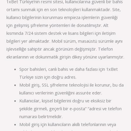
1xBet Türkiye’nin resmi sitesi, kullanıcılarına güvenli bir bahis
ortamı sunmak için en son teknolojileri kullanmaktadır. Site,
kullanıcı bilgilerinin korunması empieza işlemlerin güvenliği
için gelişmiş şifreleme yöntemleri ile donatılmıştır. Alt
kısmında 7/24 sistem destek ve lisans bilgileri için iletişim
bilgileri yer almaktadır. Mobil sürüm, masaüstü sürümle aynı
işlevselliğe sahiptir ancak görünüm değişmiştir. Telefon
ekranlarının ve dokunmatik girişin dikey yönüne uyarlanmıştır.
Spor bahisleri, canlı bahis ve daha fazlası için 1xBet
Türkiye sizin için doğru adres.
Mobil giriş, SSL şifreleme teknolojisi ile korunur, bu da
kullanıcı verilerinin güvenliğini assurée eder.
Kullanıcılar, kişisel bilgilerini doğru ve eksiksiz bir
şekilde girmeli, geçerli bir e-posta” “adresi ve telefon
numarası belirtmelidir.
Mobil giriş için kullanıcıların akıllı telefonlarının veya