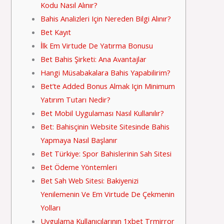
Kodu Nasıl Alınır?
Bahis Analizleri Için Nereden Bilgi Alınır?
Bet Kayıt
İlk Em Virtude De Yatırma Bonusu
Bet Bahis Şirketi: Ana Avantajlar
Hangi Müsabakalara Bahis Yapabilirim?
Bet’te Added Bonus Almak Için Minimum
Yatırım Tutarı Nedir?
Bet Mobil Uygulaması Nasıl Kullanılır?
Bet: Bahisçinin Website Sitesinde Bahis
Yapmaya Nasıl Başlanır
Bet Türkiye: Spor Bahislerinin Sah Sitesi
Bet Ödeme Yöntemleri
Bet Sah Web Sitesi: Bakiyenizi
Yenilemenin Ve Em Virtude De Çekmenin
Yolları
Uygulama Kullanıcılarının 1xbet Trmirror