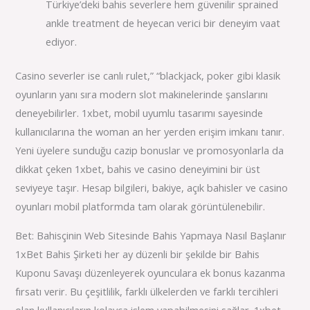
Türkiye’deki bahis severlere hem güvenilir sprained
ankle treatment de heyecan verici bir deneyim vaat
ediyor.
Casino severler ise canlı rulet,” “blackjack, poker gibi klasik
oyunların yanı sıra modern slot makinelerinde şanslarını
deneyebilirler. 1xbet, mobil uyumlu tasarımı sayesinde
kullanıcılarına the woman an her yerden erişim imkanı tanır.
Yeni üyelere sunduğu cazip bonuslar ve promosyonlarla da
dikkat çeken 1xbet, bahis ve casino deneyimini bir üst
seviyeye taşır. Hesap bilgileri, bakiye, açık bahisler ve casino
oyunları mobil platformda tam olarak görüntülenebilir.
Bet: Bahisçinin Web Sitesinde Bahis Yapmaya Nasıl Başlanır
1xBet Bahis Şirketi her ay düzenli bir şekilde bir Bahis
Kuponu Savaşı düzenleyerek oyunculara ek bonus kazanma
fırsatı verir. Bu çeşitlilik, farklı ülkelerden ve farklı tercihleri
olan kullanıcıların kolayca işlem yapabilmesini sağlar. 1xbet