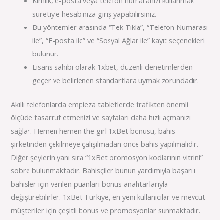
Kimlik, e-posta veya telefon numaranızı kullanmak
suretiyle hesabınıza giriş yapabilirsiniz.
Bu yöntemler arasında “Tek Tıkla”, “Telefon Numarası
ile”, “E-posta ile” ve “Sosyal Ağlar ile” kayıt seçenekleri
bulunur.
Lisans sahibi olarak 1xbet, düzenli denetimlerden
geçer ve belirlenen standartlara uymak zorundadır.
Akıllı telefonlarda empieza tabletlerde trafikten önemli
ölçüde tasarruf etmenizi ve sayfaları daha hızlı açmanızı
sağlar. Hemen hemen the girl 1xBet bonusu, bahis
şirketinden çekilmeye çalışılmadan önce bahis yapılmalıdır.
Diğer şeylerin yanı sıra “1xBet promosyon kodlarının vitrini”
sobre bulunmaktadır. Bahisçiler bunun yardımıyla başarılı
bahisler için verilen puanları bonus anahtarlarıyla
değiştirebilirler. 1xBet Türkiye, en yeni kullanıcılar ve mevcut
müşteriler için çeşitli bonus ve promosyonlar sunmaktadır.