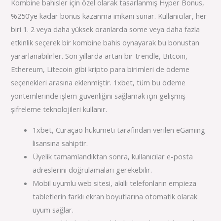
Kombine bahisler için özel olarak tasarlanmış Hyper Bonus,
%250’ye kadar bonus kazanma imkanı sunar. Kullanıcılar, her
biri 1. 2 veya daha yüksek oranlarda some veya daha fazla
etkinlik seçerek bir kombine bahis oynayarak bu bonustan
yararlanabilirler. Son yıllarda artan bir trendle, Bitcoin,
Ethereum, Litecoin gibi kripto para birimleri de ödeme
seçenekleri arasına eklenmiştir. 1xbet, tüm bu ödeme
yöntemlerinde işlem güvenliğini sağlamak için gelişmiş
şifreleme teknolojileri kullanır.
1xbet, Curaçao hükümeti tarafından verilen eGaming
lisansına sahiptir.
Üyelik tamamlandıktan sonra, kullanıcılar e-posta
adreslerini doğrulamaları gerekebilir.
Mobil uyumlu web sitesi, akıllı telefonların empieza
tabletlerin farklı ekran boyutlarına otomatik olarak
uyum sağlar.