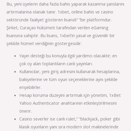
Bu, yeni üyelerin daha fazla bahis yaparak kazanma şanslarını
artırmalarına olanak tanır. 1xbet, online bahis ve casino
sektöründe faaliyet gösteren lisanslı” “bir platformdur.
Şirket, Curaçao hükümeti tarafından verilen eGaming
lisansına sahiptir. Bu lisans, 1xbet’in yasal ve güvenilir bir
şekilde hizmet verdiğinin göstergesidir.
Yayın desteği bu konuyla ilgili yardımcı olacaktır; en
çok oy alan toplantıların canlı yayınları.
Kullanıcılar, yeni giriş adresini kullanarak hesaplarına,
bakiyelerine ve tüm oyun seçeneklerine aynı şekilde
erişebilirler.
Hesap koruma düzeyini artırmak için yönetim, 1xBet
Yahoo Authenticator anahtarının etkinleştirilmesini
önerir.
Casino severler ise canlı rulet,” “blackjack, poker gibi
klasik oyunların yanı sıra modern slot makinelerinde