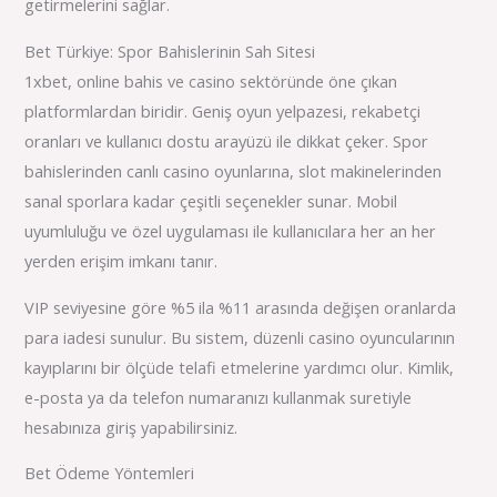
getirmelerini sağlar.
Bet Türkiye: Spor Bahislerinin Sah Sitesi
1xbet, online bahis ve casino sektöründe öne çıkan
platformlardan biridir. Geniş oyun yelpazesi, rekabetçi
oranları ve kullanıcı dostu arayüzü ile dikkat çeker. Spor
bahislerinden canlı casino oyunlarına, slot makinelerinden
sanal sporlara kadar çeşitli seçenekler sunar. Mobil
uyumluluğu ve özel uygulaması ile kullanıcılara her an her
yerden erişim imkanı tanır.
VIP seviyesine göre %5 ila %11 arasında değişen oranlarda
para iadesi sunulur. Bu sistem, düzenli casino oyuncularının
kayıplarını bir ölçüde telafi etmelerine yardımcı olur. Kimlik,
e-posta ya da telefon numaranızı kullanmak suretiyle
hesabınıza giriş yapabilirsiniz.
Bet Ödeme Yöntemleri