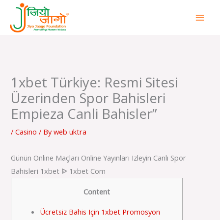
Skip
to
content
1xbet Türkiye: Resmi Sitesi
Üzerinden Spor Bahisleri
Empieza Canli Bahisler”
/
Casino
/ By
web uktra
Günün Online Maçları Online Yayınları Izleyin Canlı Spor
Bahisleri 1xbet ᐉ 1xbet Com
Content
Ücretsiz Bahis Için 1xbet Promosyon