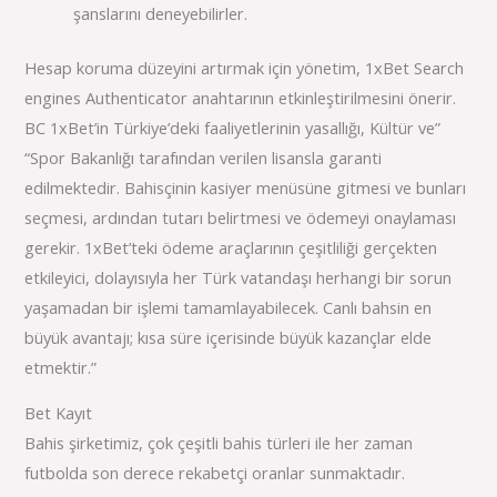
şanslarını deneyebilirler.
Hesap koruma düzeyini artırmak için yönetim, 1xBet Search
engines Authenticator anahtarının etkinleştirilmesini önerir.
BC 1xBet’in Türkiye’deki faaliyetlerinin yasallığı, Kültür ve”
“Spor Bakanlığı tarafından verilen lisansla garanti
edilmektedir. Bahisçinin kasiyer menüsüne gitmesi ve bunları
seçmesi, ardından tutarı belirtmesi ve ödemeyi onaylaması
gerekir. 1xBet’teki ödeme araçlarının çeşitliliği gerçekten
etkileyici, dolayısıyla her Türk vatandaşı herhangi bir sorun
yaşamadan bir işlemi tamamlayabilecek. Canlı bahsin en
büyük avantajı; kısa süre içerisinde büyük kazançlar elde
etmektir.”
Bet Kayıt
Bahis şirketimiz, çok çeşitli bahis türleri ile her zaman
futbolda son derece rekabetçi oranlar sunmaktadır.