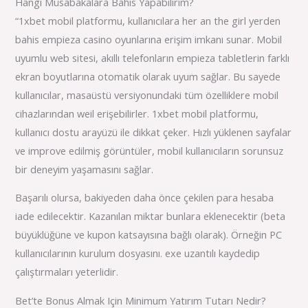
Hangi Müsabakalara Bahis Yapabilirim?
“1xbet mobil platformu, kullanıcılara her an the girl yerden
bahis empieza casino oyunlarına erişim imkanı sunar. Mobil
uyumlu web sitesi, akıllı telefonların empieza tabletlerin farklı
ekran boyutlarına otomatik olarak uyum sağlar. Bu sayede
kullanıcılar, masaüstü versiyonundaki tüm özelliklere mobil
cihazlarından weil erişebilirler. 1xbet mobil platformu,
kullanıcı dostu arayüzü ile dikkat çeker. Hızlı yüklenen sayfalar
ve improve edilmiş görüntüler, mobil kullanıcıların sorunsuz
bir deneyim yaşamasını sağlar.
Başarılı olursa, bakiyeden daha önce çekilen para hesaba
iade edilecektir. Kazanılan miktar bunlara eklenecektir (beta
büyüklüğüne ve kupon katsayısına bağlı olarak). Örneğin PC
kullanıcılarının kurulum dosyasını. exe uzantılı kaydedip
çalıştırmaları yeterlidir.
Bet’te Bonus Almak Için Minimum Yatırım Tutarı Nedir?