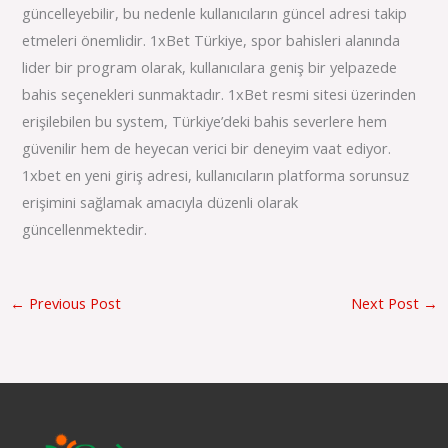
güncelleyebilir, bu nedenle kullanıcıların güncel adresi takip
etmeleri önemlidir. 1xBet Türkiye, spor bahisleri alanında
lider bir program olarak, kullanıcılara geniş bir yelpazede
bahis seçenekleri sunmaktadır. 1xBet resmi sitesi üzerinden
erişilebilen bu system, Türkiye’deki bahis severlere hem
güvenilir hem de heyecan verici bir deneyim vaat ediyor.
1xbet en yeni giriş adresi, kullanıcıların platforma sorunsuz
erişimini sağlamak amacıyla düzenli olarak
güncellenmektedir.
←
Previous Post
Next Post
→