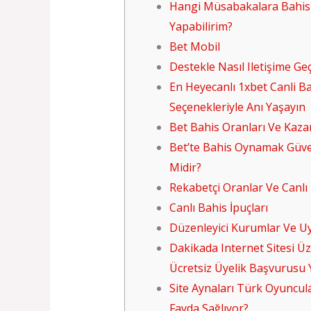
Hangi Müsabakalara Bahis
Yapabilirim?
Bet Mobil
Destekle Nasıl Iletişime Geçi
En Heyecanlı 1xbet Canli B
Seçenekleriyle Anı Yaşayın
Bet Bahis Oranları Ve Kaza
Bet’te Bahis Oynamak Güve
Midir?
Rekabetçi Oranlar Ve Canlı
Canlı Bahis İpuçları
Düzenleyici Kurumlar Ve 
Dakikada Internet Sitesi Ü
Ücretsiz Üyelik Başvurusu 
Site Aynaları Türk Oyuncul
Fayda Sağlıyor?