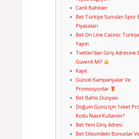
Canli Bahisler
Bet Türkiye Sunulan Spor B
Piyasaları
Bet On Line Casino: Türkiye
Yapın
Twitter’dan Giriş Adresine 
Güvenli Mi?
Kayıt
Güncel Kampanyalar Ve
Promosyonlar
Bet Bahis Dünyası
Doğum Günü Için 1xbet P
Kodu Nasıl Kullanılır?
Bet Yeni Giriş Adresi
Bet Sitesindeki Bonuslar V