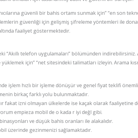
nıcılarına güvenli bir bahis ortamı sunmak için” “en son tekno
şlemlerin güvenliği için gelişmiş şifreleme yöntemleri ile dona
altında faaliyet göstermektedir.
eki “Akıllı telefon uygulamaları” bölümünden indirebilirsiniz
 yüklemek için” “net sitesindeki talimatları izleyin. Arama k
e işlem hızlı bir işleme dönüşür ve genel fiyat teklifi önemli
rmenin birkaç farklı yolu bulunmaktadır.
ır fakat izni olmayan ülkelerde ise kaçak olarak faaliyetine
orum empieza mobil de o kada r iyi değl gibi.
inasyonları ve düşük bahis oranları ile alakalıdır.
 mobil üzerinde gezinmenizi sağlamaktadır.