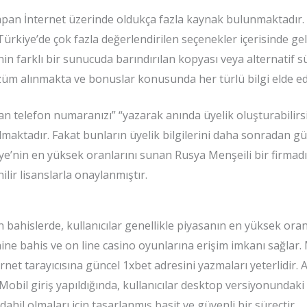
yapan İnternet üzerinde oldukça fazla kaynak bulunmaktadır.
Türkiye’de çok fazla değerlendirilen seçenekler içerisinde ge
sinin farklı bir sunucuda barındırılan kopyası veya alternatif
m alınmakta ve bonuslar konusunda her türlü bilgi elde edi
n telefon numaranızı” “yazarak anında üyelik oluşturabilirsin
maktadır. Fakat bunların üyelik bilgilerini daha sonradan g
ye’nin en yüksek oranlarını sunan Rusya Menşeili bir firmadı
r lisanslarla onaylanmıştır.
n bahislerde, kullanıcılar genellikle piyasanın en yüksek oranla
ne bahis ve on line casino oyunlarına erişim imkanı sağlar. Mob
ernet tarayıcısına güncel 1xbet adresini yazmaları yeterlidir. 
 Mobil giriş yapıldığında, kullanıcılar desktop versiyonundaki 
 dahil olmaları için tasarlanmış basit ve güvenli bir süreçtir.