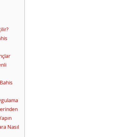
lir?
ahis
nçlar
nli
 Bahis
Uygulama
zerinden
Yapın
ara Nasıl