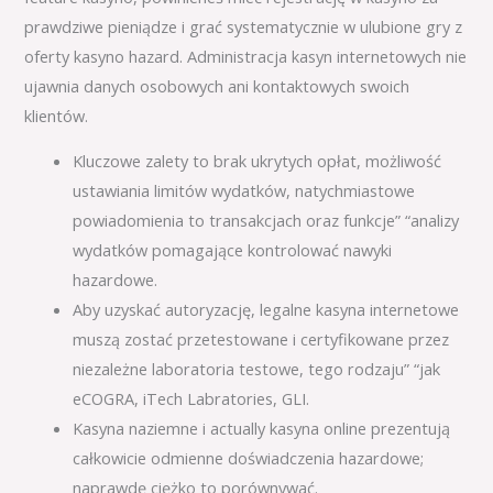
prawdziwe pieniądze i grać systematycznie w ulubione gry z
oferty kasyno hazard. Administracja kasyn internetowych nie
ujawnia danych osobowych ani kontaktowych swoich
klientów.
Kluczowe zalety to brak ukrytych opłat, możliwość
ustawiania limitów wydatków, natychmiastowe
powiadomienia to transakcjach oraz funkcje” “analizy
wydatków pomagające kontrolować nawyki
hazardowe.
Aby uzyskać autoryzację, legalne kasyna internetowe
muszą zostać przetestowane i certyfikowane przez
niezależne laboratoria testowe, tego rodzaju” “jak
eCOGRA, iTech Labratories, GLI.
Kasyna naziemne i actually kasyna online prezentują
całkowicie odmienne doświadczenia hazardowe;
naprawdę ciężko to porównywać.