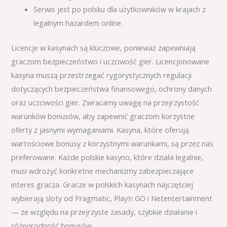
Serwis jest po polsku dla użytkowników w krajach z
legalnym hazardem online.
Licencje w kasynach są kluczowe, ponieważ zapewniają
graczom bezpieczeństwo i uczciwość gier. Licencjonowane
kasyna muszą przestrzegać rygorystycznych regulacji
dotyczących bezpieczeństwa finansowego, ochrony danych
oraz uczciwości gier. Zwracamy uwagę na przejrzystość
warunków bonusów, aby zapewnić graczom korzystne
oferty z jasnymi wymaganiami. Kasyna, które oferują
wartościowe bonusy z korzystnymi warunkami, są przez nas
preferowane. Każde polskie kasyno, które działa legalnie,
musi wdrożyć konkretne mechanizmy zabezpieczające
interes gracza. Gracze w polskich kasynach najczęściej
wybierają sloty od Pragmatic, Play’n GO i Netentertainment
— ze względu na przejrzyste zasady, szybkie działanie i
różnorodność bonusów.