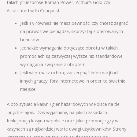
takich grunzochse Roman Power, Arthur’s Gold czy
Associated with Conquest.
Jeśli Ty również nie masz pewności czy chcesz zagrać
na prawdziwe pieniądze, skorzystaj z oferowanych
bonusów.
Jednakże wymagania dotyczące obrotu w takich
promocjach są zazwyczaj wyższe niż standardowe
wymagania związane z obrotem.
Jeśli więc masz ochotę zaczerpnąć informacji od
innych graczy, fora internetowe in order to świetnie
miejsce.
A oto sytuacja kasyn i gier hazardowych w Polsce na tle
innych krajów. Dziś wyjaśnimy, na jakich zasadach
funkcjonują kasyna w polsce oraz jakie promocje gry w
kasynach są najbardziej warte uwagi użytkowników. Strony