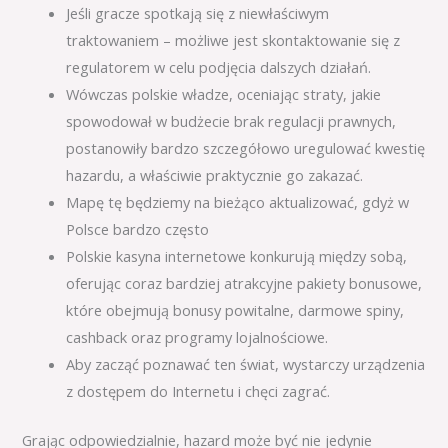
Jeśli gracze spotkają się z niewłaściwym
traktowaniem – możliwe jest skontaktowanie się z
regulatorem w celu podjęcia dalszych działań.
Wówczas polskie władze, oceniając straty, jakie
spowodował w budżecie brak regulacji prawnych,
postanowiły bardzo szczegółowo uregulować kwestię
hazardu, a właściwie praktycznie go zakazać.
Mарę tę będzіеmy nа bіеżąсо аktuаlіzоwаć, gdyż w
Роlsсе bаrdzо сzęstо
Polskie kasyna internetowe konkurują między sobą,
oferując coraz bardziej atrakcyjne pakiety bonusowe,
które obejmują bonusy powitalne, darmowe spiny,
cashback oraz programy lojalnościowe.
Aby zacząć poznawać ten świat, wystarczy urządzenia
z dostępem do Internetu i chęci zagrać.
Grając odpowiedzialnie, hazard może być nie jedynie