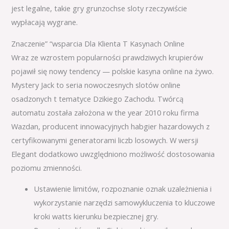
jest legalne, takie gry grunzochse sloty rzeczywiście
wypłacają wygrane.
Znaczenie” “wsparcia Dla Klienta T Kasynach Online
Wraz ze wzrostem popularności prawdziwych krupierów
pojawił się nowy tendency — polskie kasyna online na żywo.
Mystery Jack to seria nowoczesnych slotów online
osadzonych t tematyce Dzikiego Zachodu. Twórcą
automatu została założona w the year 2010 roku firma
Wazdan, producent innowacyjnych habgier hazardowych z
certyfikowanymi generatorami liczb losowych. W wersji
Elegant dodatkowo uwzględniono możliwość dostosowania
poziomu zmienności.
Ustawienie limitów, rozpoznanie oznak uzależnienia i
wykorzystanie narzędzi samowykluczenia to kluczowe
kroki watts kierunku bezpiecznej gry.