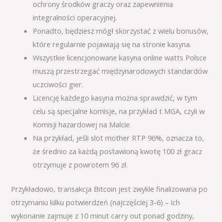
ochrony środków graczy oraz zapewnienia
integralności operacyjnej.
Ponadto, będziesz mógł skorzystać z wielu bonusów,
które regularnie pojawiają się na stronie kasyna.
Wszystkie licencjonowane kasyna online watts Polsce
muszą przestrzegać międzynarodowych standardów
uczciwości gier.
Licencję każdego kasyna można sprawdzić, w tym
celu są specjalne komisje, na przykład t MGA, czyli w
Komisji hazardowej na Malcie.
Na przykład, jeśli slot mother RTP 96%, oznacza to,
że średnio za każdą postawioną kwotę 100 zł gracz
otrzymuje z powrotem 96 zł.
Przykładowo, transakcja Bitcoin jest zwykle finalizowana po
otrzymaniu kilku potwierdzeń (najczęściej 3-6) – ich
wykonanie zajmuje z 10 minut carry out ponad godziny,