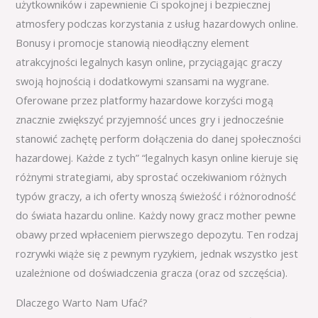
użytkowników i zapewnienie Ci spokojnej i bezpiecznej
atmosfery podczas korzystania z usług hazardowych online.
Bonusy i promocje stanowią nieodłączny element
atrakcyjności legalnych kasyn online, przyciągając graczy
swoją hojnością i dodatkowymi szansami na wygrane.
Oferowane przez platformy hazardowe korzyści mogą
znacznie zwiększyć przyjemność unces gry i jednocześnie
stanowić zachętę perform dołączenia do danej społeczności
hazardowej. Każde z tych” “legalnych kasyn online kieruje się
różnymi strategiami, aby sprostać oczekiwaniom różnych
typów graczy, a ich oferty wnoszą świeżość i różnorodność
do świata hazardu online. Każdy nowy gracz mother pewne
obawy przed wpłaceniem pierwszego depozytu. Ten rodzaj
rozrywki wiąże się z pewnym ryzykiem, jednak wszystko jest
uzależnione od doświadczenia gracza (oraz od szczęścia).
Dlaczego Warto Nam Ufać?