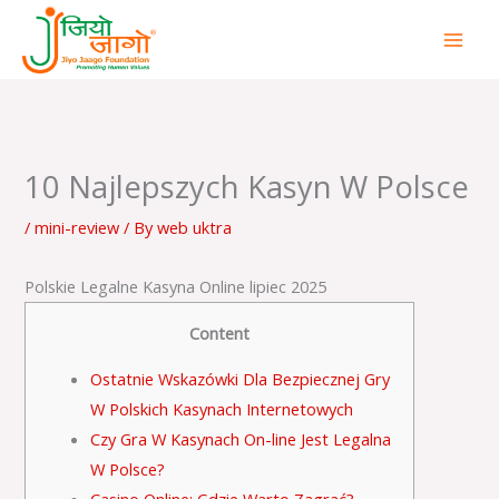
Skip
to
content
10 Najlepszych Kasyn W Polsce
/
mini-review
/ By
web uktra
Polskie Legalne Kasyna Online ️lipiec 2025
Content
Ostatnie Wskazówki Dla Bezpiecznej Gry
W Polskich Kasynach Internetowych
Czy Gra W Kasynach On-line Jest Legalna
W Polsce?