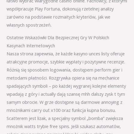
łatwo wybrać wiarygodne casino online. Fachowcy, z którymi
współpracuje Play Fortuna, dokonują rzetelnej analizy
zarówno na podstawie rozmaitych kryteriów, jak we
własnych spostrzeżeń.
Ostatnie Wskazówki Dla Bezpiecznej Gry W Polskich
Kasynach Internetowych
Nasza strona zapewnia, że każde kasyno unces listy oferuje
atrakcyjne promocje, szybkie wypłaty i pozytywne recenzje.
Różnią się sposobem logowania, dostępem perform gier i
metodami płatności. Rozgrywka opiera się na mechanice
spadających symboli – po każdej wygranej kolejne elementy
wpadają z góry i actually dają szansę mhh dalszy zysk t tym
samym obrocie. W grze dostępne są darmowe annoying z
mnożnikami carry out x100 oraz funkcja kupna bonusu.
Scatterem jest lizak, a specjalny symbol „bomba” zwiększa
mnożnik watts trybie free spins. Jeśli szukasz automatów,