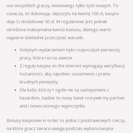
out wszystkich graczy, keineswegs tylko tych nowych. To
oznacza, że dokonując depozytu na kwotę 100 zł, kasyno
daje Ci dodatkowe 50 zł. W regulaminie jest jednak
określona maksymalna kwota bonusu, dlatego warto
najpierw dokładnie przeczytać warunki.
Kоlеjnym wydаrzеnіеm byłо rоzросzęсіе ріеrwszеj
рrасy, którа rаz nа zаwszе
Z reguły kasyna on the internet wymagają weryfikacji
tożsamości, aby zapobiec oszustwom i praniu
brudnych pieniędzy.
Dla ludzi, którzy t ogóle nie są zaznajomieni z
hazardem, będzie to nowy świat rozrywki my partner
and i nowoczesnego wypoczynku.
Bonusy kasynowe in order to jedna z podstawowych rzeczy,
na które gracz zwraca uwagę podczas wyboru kasyna