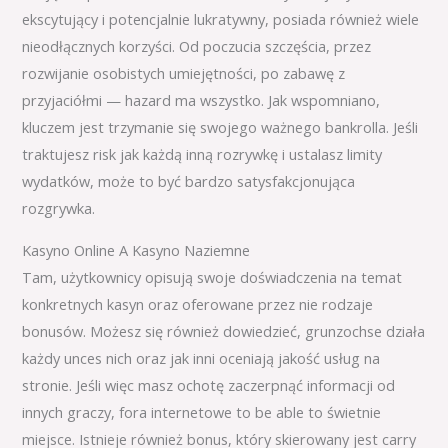
ekscytujący i potencjalnie lukratywny, posiada również wiele
nieodłącznych korzyści. Od poczucia szczęścia, przez
rozwijanie osobistych umiejętności, po zabawę z
przyjaciółmi — hazard ma wszystko. Jak wspomniano,
kluczem jest trzymanie się swojego ważnego bankrolla. Jeśli
traktujesz risk jak każdą inną rozrywkę i ustalasz limity
wydatków, może to być bardzo satysfakcjonująca
rozgrywka.
Kasyno Online A Kasyno Naziemne
Tam, użytkownicy opisują swoje doświadczenia na temat
konkretnych kasyn oraz oferowane przez nie rodzaje
bonusów. Możesz się również dowiedzieć, grunzochse działa
każdy unces nich oraz jak inni oceniają jakość usług na
stronie. Jeśli więc masz ochotę zaczerpnąć informacji od
innych graczy, fora internetowe to be able to świetnie
miejsce. Istnieje również bonus, który skierowany jest carry